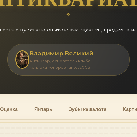
перта с 19-летним опытом: как оценить, продать и н
Владимир Великий
Антиквар, основатель клуба
коллекционеров raritet2005
Оценка
Янтарь
Зубы кашалота
Карт