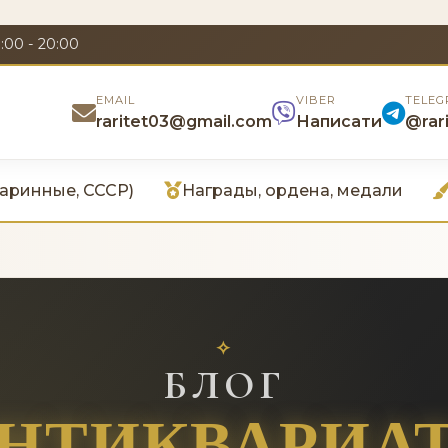
:00 - 20:00
EMAIL
VIBER
TELEG
raritet03@gmail.com
Написати
@rar
аринные, СССР)
Награды, ордена, медали
БЛОГ
НТИКВАРИА