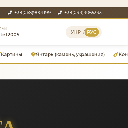
+38(068)9001199
+38(099)9065333
RAM
УКР
/
РУС
itet2005
Картины
Янтарь (камень, украшения)
Кон
ТА