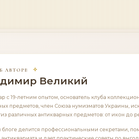
Б АВТОРЕ
адимир Великий
р с 19-летним опытом, основатель клуба коллекционе
ных предметов, член Союза нумизматов Украины, иск
из различных антикварных предметов: от икон до р
 блоге делится профессиональными секретами, помо
 антиквариата и дает практические советы по выго