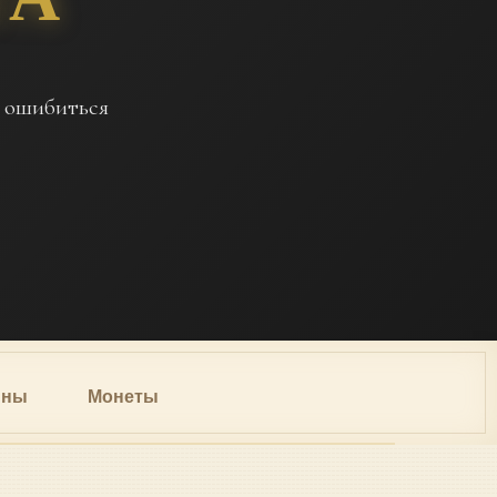
е ошибиться
ины
Монеты