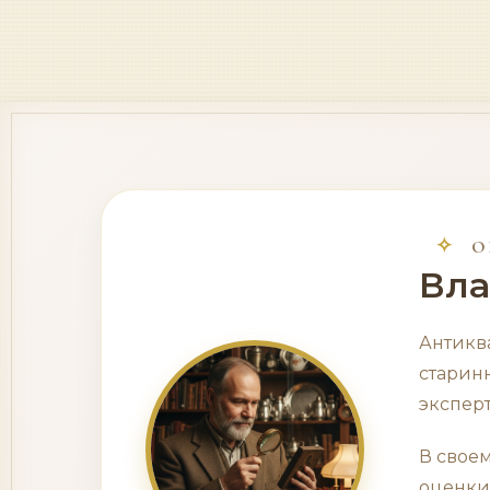
О
Вл
Антиква
старин
эксперт
В своем
оценки