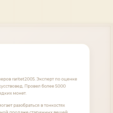
ров raritet2005. Эксперт по оценке
усствовед. Провел более 5000
едких монет.
гает разобраться в тонкостях
дной продаже старинных вещей.