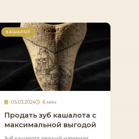
КАШАЛОТ
05.03.2024
6 мин
Продать зуб кашалота с
максимальной выгодой
Зуб кашалота: редкий материал,